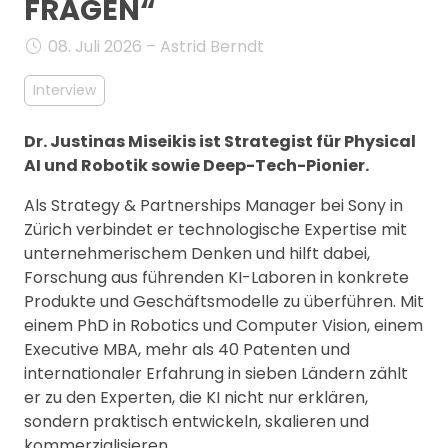
FRAGEN“
MANAGEMENT
FAQ
08. Juli 2026 – Astrid Berndt
Interview
Dr. Justinas Miseikis ist Strategist für Physical
AI und Robotik sowie Deep-Tech-Pionier.
Als Strategy & Partnerships Manager bei Sony in
Zürich verbindet er technologische Expertise mit
unternehmerischem Denken und hilft dabei,
Forschung aus führenden KI-Laboren in konkrete
Produkte und Geschäftsmodelle zu überführen. Mit
einem PhD in Robotics und Computer Vision, einem
Executive MBA, mehr als 40 Patenten und
internationaler Erfahrung in sieben Ländern zählt
er zu den Experten, die KI nicht nur erklären,
sondern praktisch entwickeln, skalieren und
kommerzialisieren.