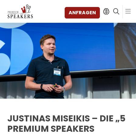
ANFRAGEN
SPEAKERS
THEMEN
ENTDECKEN
SHORTS
VIDEOS
BÜCHER
KATEGORIEN
MAGAZIN
BACKSTAGE
JUSTINAS MISEIKIS – DIE „5
AGENTUR
PREMIUM SPEAKERS
KONTAKT & STANDORTE