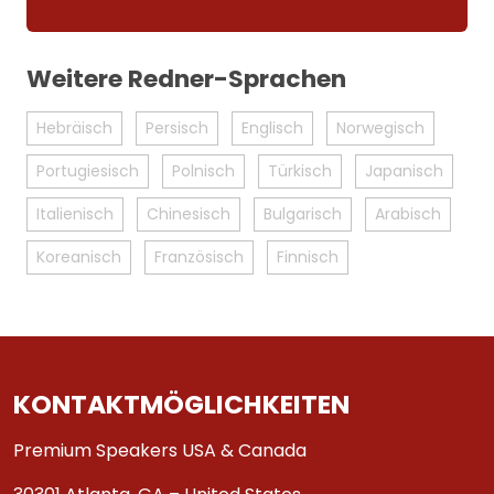
Weitere Redner-Sprachen
Hebräisch
Persisch
Englisch
Norwegisch
Portugiesisch
Polnisch
Türkisch
Japanisch
Italienisch
Chinesisch
Bulgarisch
Arabisch
Koreanisch
Französisch
Finnisch
KONTAKTMÖGLICHKEITEN
Premium Speakers USA & Canada