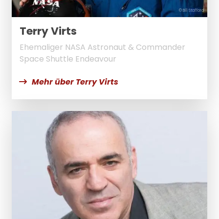
© Bill Stafford
Terry Virts
Ehemaliger NASA Astronaut & Commander
Space Shuttle Endeavour
Mehr über Terry Virts